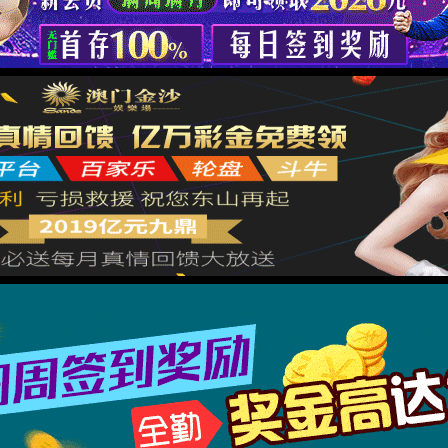
合肥专场招聘
这里是opta足球官网
如果你想和我们一起
续写
中国制造业
变革的未来历史
如果你想和我们一起
引领
中国制造
2025—中国智造
如果你想和我们一起
打造
电气设备制造
工业 4.0 时代
如果你想和我们一起
见证
一座
数字化工厂
拔地而起