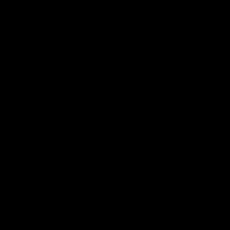
缺陷 ”
产业链总体产值
100亿
的产业
程师