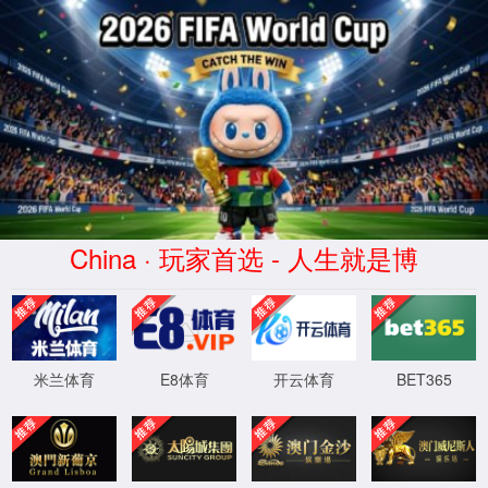
opta足球官网
Language
400-697-9948
24小时服务电话：



产品世界
首页
>
产品世界
>
低压产品和系统
低压固定式开关柜