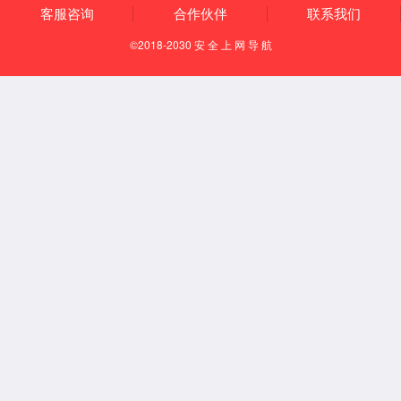
24kV
固体绝缘开关柜
40.5kV