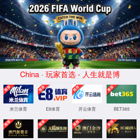
opta足球官网
Language
400-697-9948
24小时服务电话：



产品世界
首页
>
产品世界
>
户外柱上开关/重合器
户外柱上高压断路器